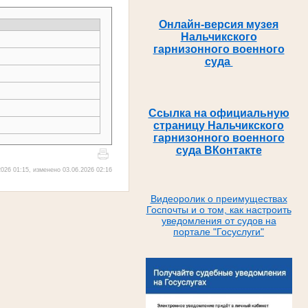
Онлайн-версия музея
Нальчикского
гарнизонного военного
суда
Ссылка на официальную
страницу Нальчикского
гарнизонного военного
суда ВКонтакте
026 01:15, изменено 03.06.2026 02:16
Видеоролик о преимуществах
Госпочты и о том, как настроить
уведомления от судов на
портале "Госуслуги"