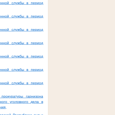
енной службы в период
енной службы в период
енной службы в период
енной службы в период
енной службы в период
енной службы в период
енной службы в период
 прокуратуры гарнизона
ного уголовного дела в
ния,
арской Республики судьи