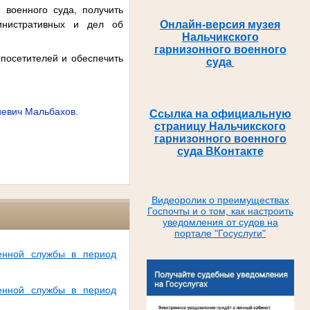
 военного суда, получить
инистративных и дел об
Онлайн-версия музея
Нальчикского
гарнизонного военного
посетителей и обеспечить
суда
иевич Мальбахов.
Ссылка на официальную
страницу Нальчикского
гарнизонного военного
суда ВКонтакте
Видеоролик о преимуществах
Госпочты и о том, как настроить
уведомления от судов на
портале "Госуслуги"
енной службы в период
енной службы в период