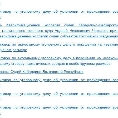
и
иговор по уголовному делу об уклонении от прохождения во
и
ль Квалификационной коллегии судей Кабардино-Балкарск
о гарнизонного военного суда Андрей Николаевич Черкасов при
валификационных коллегий судей субъектов Российской Федераци
говор по актуальному уголовному делу о покушении на незакон
крупном размере
говор по актуальному уголовному делу в покушении на незакон
ьному сговору наркотических средств в особо крупном размере
овета Судей Кабардино-Балкарской Республики
иговор по уголовному делу об уклонении от прохождения во
и
иговор по уголовному делу об уклонении от прохождения во
и
иговор по уголовному делу об уклонении от прохождения во
и