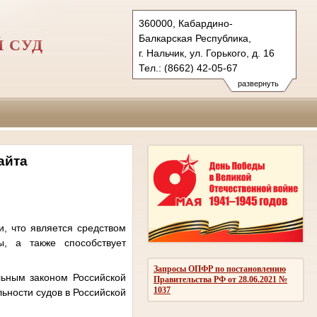
360000, Кабардино-
Балкарская Республика,
 СУД
г. Нальчик, ул. Горького, д. 16
Тел.: (8662) 42-05-67
nalchikskygvs.ros@sudrf.ru
развернуть
айта
, что является средством
, а также способствует
Запросы ОПФР по постановлению
льным законом Российской
Правительства РФ от 28.06.2021 №
1037
ьности судов в Российской