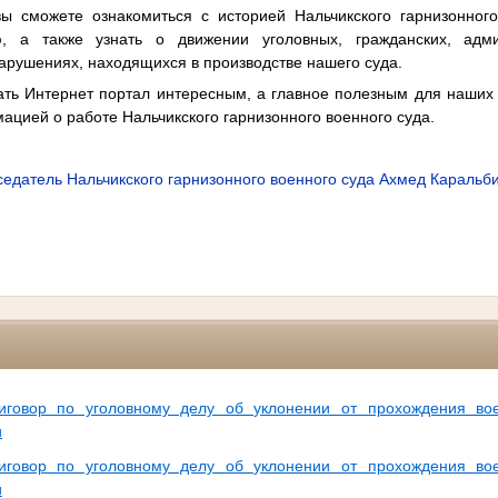
 сможете ознакомиться с историей Нальчикского гарнизонного
, а также узнать о движении уголовных, гражданских, адм
рушениях, находящихся в производстве нашего суда.
ть Интернет портал интересным, а главное полезным для наших 
цией о работе Нальчикского гарнизонного военного суда.
седатель Нальчикского гарнизонного военного суда Ахмед Каральб
иговор по уголовному делу об уклонении от прохождения во
и
иговор по уголовному делу об уклонении от прохождения во
и