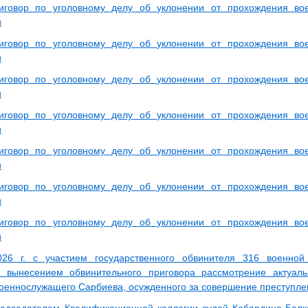
иговор по уголовному делу об уклонении от прохождения во
и
иговор по уголовному делу об уклонении от прохождения во
и
иговор по уголовному делу об уклонении от прохождения во
и
иговор по уголовному делу об уклонении от прохождения во
и
иговор по уголовному делу об уклонении от прохождения во
и
иговор по уголовному делу об уклонении от прохождения во
и
иговор по уголовному делу об уклонении от прохождения во
и
26 г. с участием государственного обвинителя 316 военной
 вынесением обвинительного приговора рассмотрение актуаль
оеннослужащего Сарбиева, осужденного за совершение преступле
едседателем Квалификационной коллегии судей Кабардино-Балк