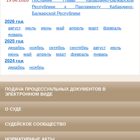
19.06.2026
Послание Главы Кабардино-Балкарской
Республики к Парламенту Кабардино-
Балкарской Республики
2026 год
август
июль
июнь
май
апрель
март
февраль
январь
2025 год
декабрь
ноябрь
октябрь
сентябрь
август
июль
июнь
май
апрель
март
февраль
январь
2024 год
декабрь
ноябрь
ПОДАЧА ПРОЦЕССУАЛЬНЫХ ДОКУМЕНТОВ В
ЭЛЕКТРОННОМ ВИДЕ
О СУДЕ
СУДЕЙСКОЕ СООБЩЕСТВО
НОРМАТИВНЫЕ АКТЫ