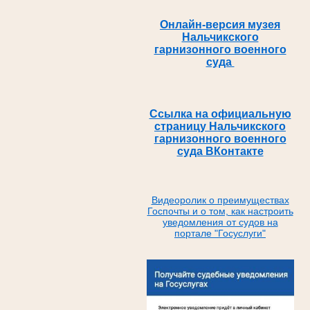
Онлайн-версия музея
Нальчикского
гарнизонного военного
суда
Ссылка на официальную
страницу Нальчикского
гарнизонного военного
суда ВКонтакте
Видеоролик о преимуществах
Госпочты и о том, как настроить
уведомления от судов на
портале "Госуслуги"